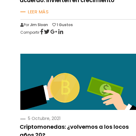
acuerdo: invierten en crecimiento
LEER MÁS
Por
Jim Sloan
1
Gustos
Compartir
PUBLICADO
5 Octubre, 2021
EN
Criptomonedas: ¿volvemos a los locos
años 20?