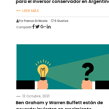
para el inversor conservador en Argentin
LEER MÁS
Por
Franco Di Nicola
5
Gustos
Compartir
PUBLICADO
13 Octubre, 2021
EN
Ben Graham y Warren Buffett están de