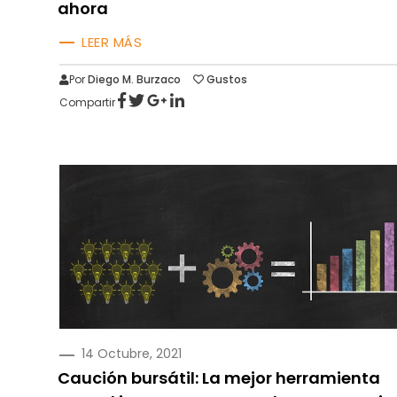
ahora
LEER MÁS
Por
Diego M. Burzaco
Gustos
Compartir
PUBLICADO
14 Octubre, 2021
EN
Caución bursátil: La mejor herramienta