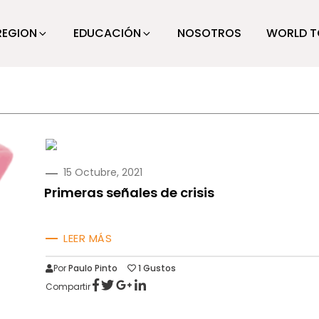
REGION
EDUCACIÓN
NOSOTROS
WORLD T
PUBLICADO
15 Octubre, 2021
EN
Primeras señales de crisis
LEER MÁS
Por
Paulo Pinto
1
Gustos
Compartir