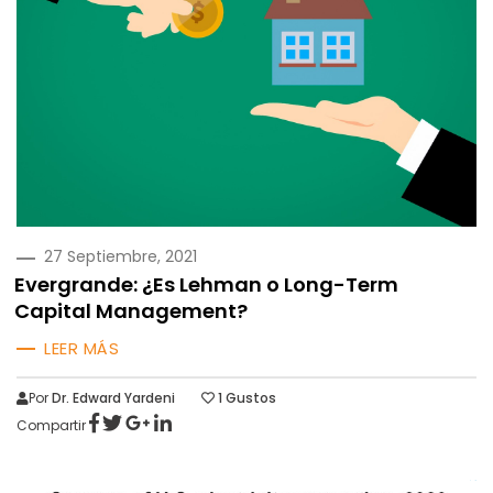
PUBLICADO
27 Septiembre, 2021
EN
Evergrande: ¿Es Lehman o Long-Term
Capital Management?
LEER MÁS
Por
Dr. Edward Yardeni
1
Gustos
Compartir