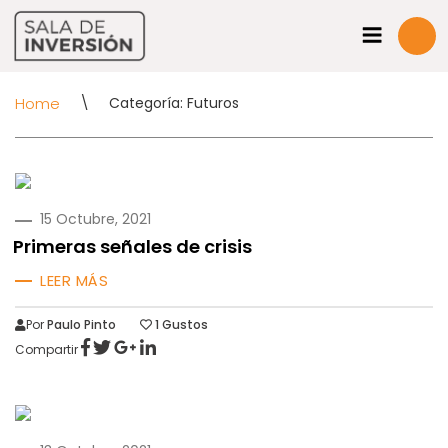
Home
\
Categoría: Futuros
PUBLICADO
15 Octubre, 2021
EN
Primeras señales de crisis
LEER MÁS
Por
Paulo Pinto
1
Gustos
Compartir