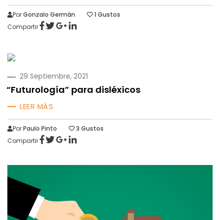
Por
Gonzalo Germán
1
Gustos
Compartir
PUBLICADO
29 Septiembre, 2021
EN
“Futurología” para disléxicos
LEER MÁS
Por
Paulo Pinto
3
Gustos
Compartir