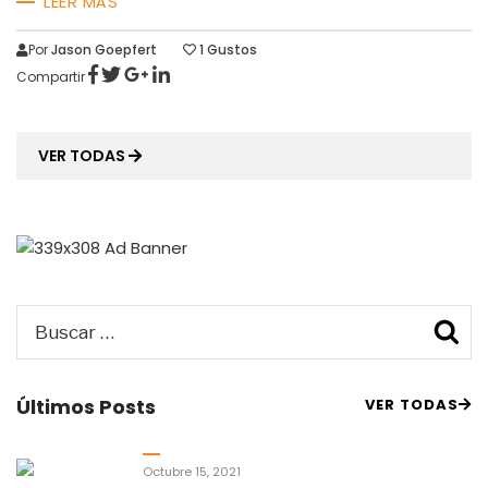
LEER MÁS
Por
Jason Goepfert
1
Gustos
Compartir
VER TODAS
Buscar
B
por:
Últimos Posts
VER TODAS
Octubre 15, 2021