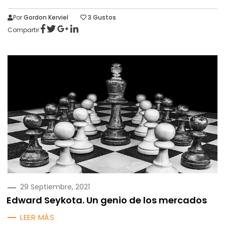
Por
Gordon Kerviel
3
Gustos
Compartir
PUBLICADO
29 Septiembre, 2021
EN
Edward Seykota. Un genio de los mercados
LEER MÁS