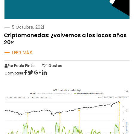
PUBLICADO
5 Octubre, 2021
EN
Criptomonedas: ¿volvemos a los locos años
20?
LEER MÁS
Por
Paulo Pinto
1
Gustos
Compartir