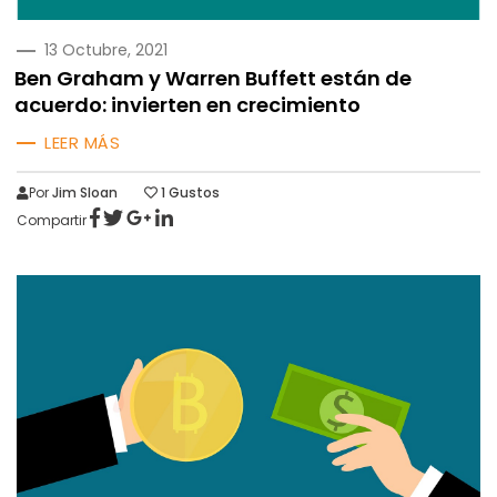
PUBLICADO
13 Octubre, 2021
EN
Ben Graham y Warren Buffett están de
acuerdo: invierten en crecimiento
LEER MÁS
Por
Jim Sloan
1
Gustos
Compartir