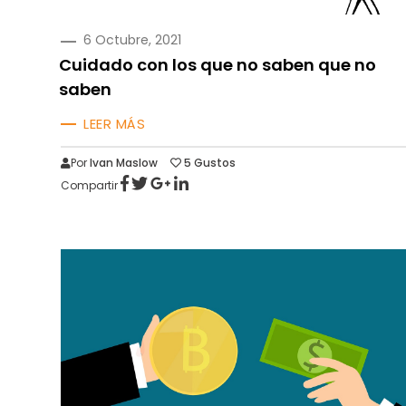
PUBLICADO
6 Octubre, 2021
EN
Cuidado con los que no saben que no
saben
LEER MÁS
Por
Ivan Maslow
5
Gustos
Compartir