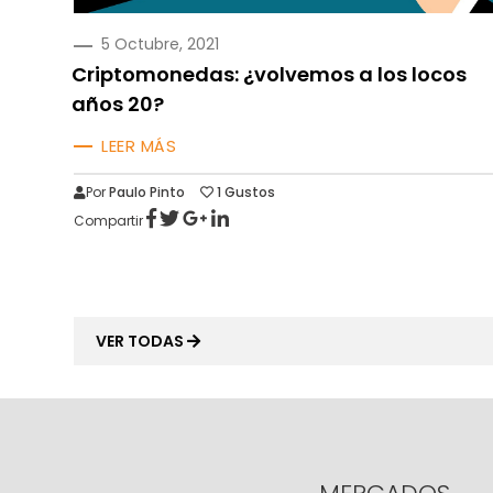
PUBLICADO
5 Octubre, 2021
EN
Criptomonedas: ¿volvemos a los locos
años 20?
LEER MÁS
Por
Paulo Pinto
1
Gustos
Compartir
VER TODAS