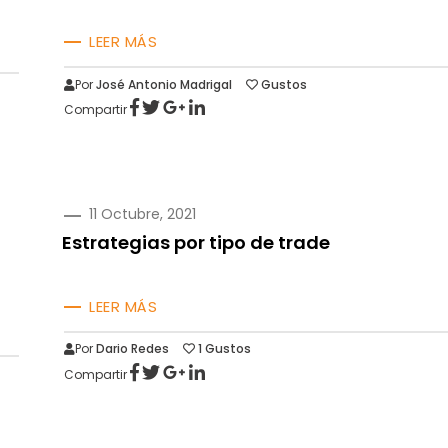
LEER MÁS
Por
José Antonio Madrigal
Gustos
Compartir
PUBLICADO
11 Octubre, 2021
EN
Estrategias por tipo de trade
LEER MÁS
Por
Dario Redes
1
Gustos
Compartir