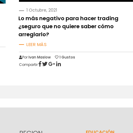
PUBLICADO
1 Octubre, 2021
EN
Lo más negativo para hacer trading
¿seguro que no quiere saber cómo
arreglarlo?
LEER MÁS
Por
Ivan Maslow
1
Gustos
Compartir
EDUCACIÓN