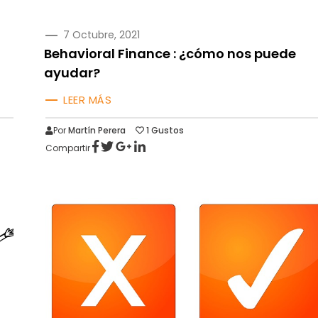
PUBLICADO
7 Octubre, 2021
EN
Behavioral Finance : ¿cómo nos puede
ayudar?
LEER MÁS
Por
Martín Perera
1
Gustos
Compartir