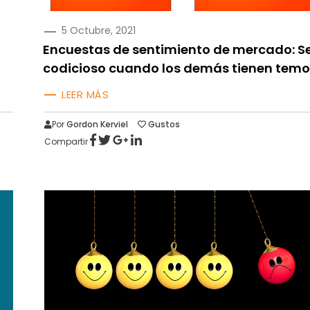
PUBLICADO
5 Octubre, 2021
EN
Encuestas de sentimiento de mercado: S
codicioso cuando los demás tienen temo
LEER MÁS
Por
Gordon Kerviel
Gustos
Compartir