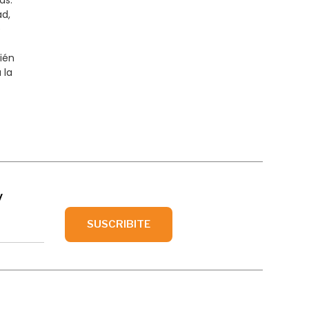
as.
ad,
e
ién
 la
y