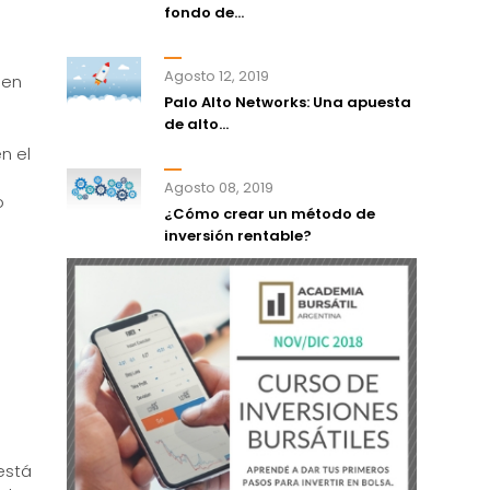
fondo de...
Agosto 12, 2019
 en
Palo Alto Networks: Una apuesta
de alto...
n el
Agosto 08, 2019
o
¿Cómo crear un método de
inversión rentable?
está