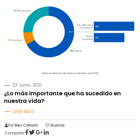
PUBLICADO
23 Junio, 2021
EN
¿Lo más importante que ha sucedido en
nuestra vida?
LEER MÁS
Por
Ben Carlson
Gustos
Compartir