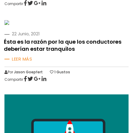
Compartir
PUBLICADO
22 Junio, 2021
EN
Ésta es la razón por la que los conductores
deberían estar tranquilos
LEER MÁS
Por
Jason Goepfert
1
Gustos
Compartir