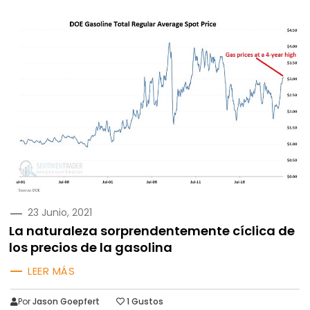
PUBLICADO
23 Junio, 2021
EN
La naturaleza sorprendentemente cíclica de
los precios de la gasolina
LEER MÁS
Por
Jason Goepfert
1
Gustos