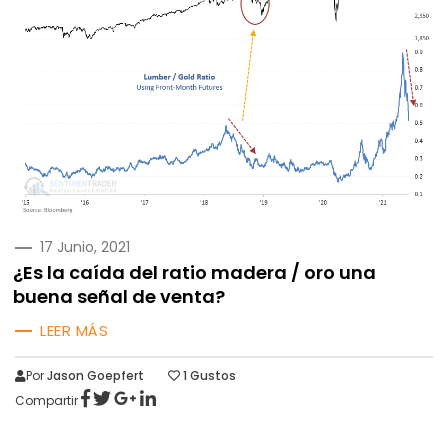
PUBLICADO
17 Junio, 2021
EN
¿Es la caída del ratio madera / oro una
buena señal de venta?
LEER MÁS
Por
Jason Goepfert
1
Gustos
Compartir