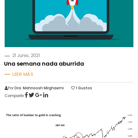
PUBLICADO
21 Junio, 2021
EN
Una semana nada aburrida
LEER MÁS
Por
Dra. Mahnoosh Mirghaemi
1
Gustos
Compartir