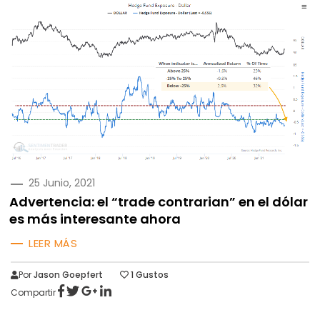
PUBLICADO
25 Junio, 2021
EN
Advertencia: el “trade contrarian” en el dólar
es más interesante ahora
LEER MÁS
Por
Jason Goepfert
1
Gustos
Compartir