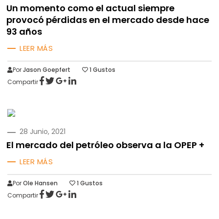
EN
Un momento como el actual siempre
provocó pérdidas en el mercado desde hace
93 años
LEER MÁS
Por
Jason Goepfert
1
Gustos
Compartir
PUBLICADO
28 Junio, 2021
EN
El mercado del petróleo observa a la OPEP +
LEER MÁS
Por
Ole Hansen
1
Gustos
Compartir