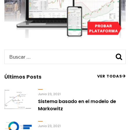
Buscar
B
por:
Últimos Posts
VER TODAS
Junio 23, 2021
Sistema basado en el modelo de
Markowitz
Junio 23, 2021