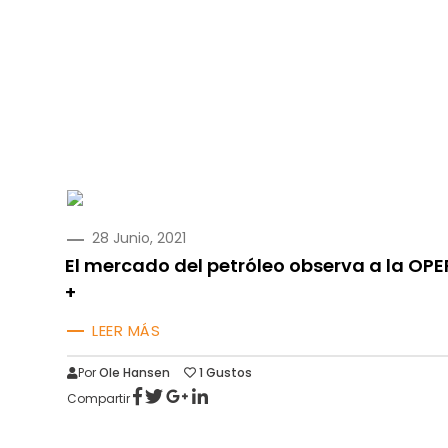
PUBLICADO
28 Junio, 2021
EN
El mercado del petróleo observa a la OPE
+
LEER MÁS
Por
Ole Hansen
1
Gustos
Compartir