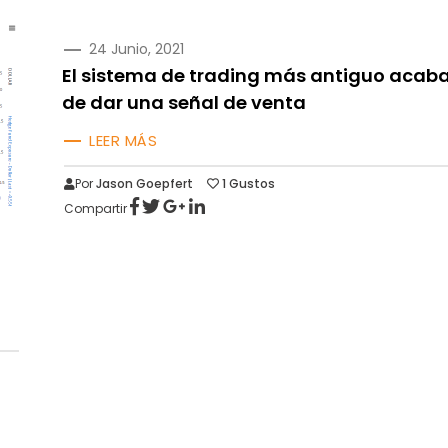
PUBLICADO
24 Junio, 2021
EN
El sistema de trading más antiguo acab
de dar una señal de venta
LEER MÁS
Por
Jason Goepfert
1
Gustos
Compartir