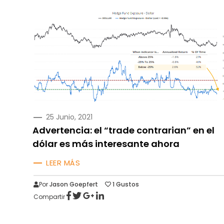
PUBLICADO
25 Junio, 2021
EN
Advertencia: el “trade contrarian” en el
dólar es más interesante ahora
LEER MÁS
Por
Jason Goepfert
1
Gustos
Compartir