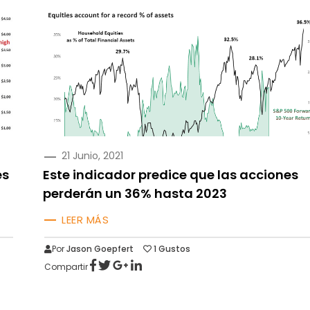
PUBLICADO
21 Junio, 2021
EN
es
Este indicador predice que las acciones
perderán un 36% hasta 2023
LEER MÁS
Por
Jason Goepfert
1
Gustos
Compartir