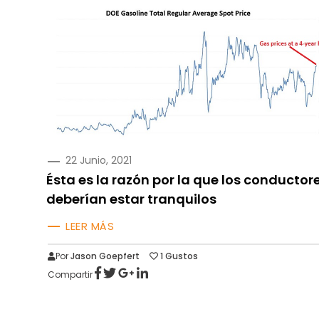
PUBLICADO
22 Junio, 2021
EN
Ésta es la razón por la que los conductor
deberían estar tranquilos
LEER MÁS
Por
Jason Goepfert
1
Gustos
Compartir