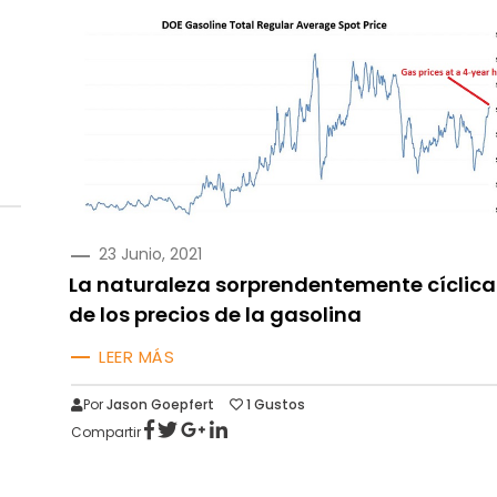
PUBLICADO
23 Junio, 2021
EN
La naturaleza sorprendentemente cíclica
de los precios de la gasolina
LEER MÁS
Por
Jason Goepfert
1
Gustos
Compartir