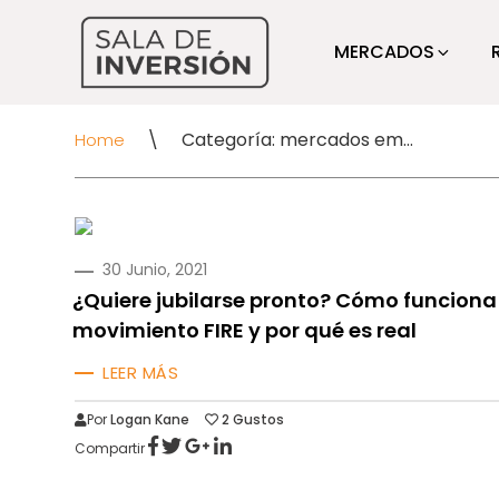
MERCADOS
\
Categoría: mercados emergentes
Home
PUBLICADO
30 Junio, 2021
EN
¿Quiere jubilarse pronto? Cómo funciona 
movimiento FIRE y por qué es real
LEER MÁS
Por
Logan Kane
2
Gustos
Compartir