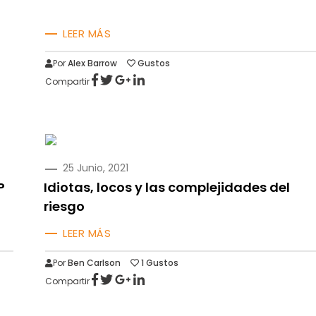
LEER MÁS
Por
Alex Barrow
Gustos
Compartir
PUBLICADO
25 Junio, 2021
EN
P
Idiotas, locos y las complejidades del
riesgo
LEER MÁS
Por
Ben Carlson
1
Gustos
Compartir