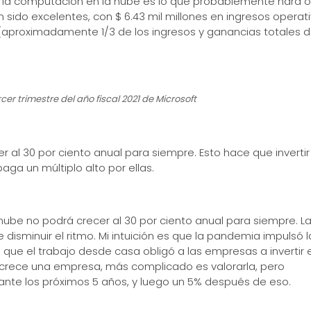
de la computación en la nube es lo que probablemente hará o
sido excelentes, con $ 6.43 mil millones en ingresos operat
o (aproximadamente 1/3 de los ingresos y ganancias totales 
er trimestre del año fiscal 2021 de Microsoft
al 30 por ciento anual para siempre. Esto hace que invertir
a un múltiplo alto por ellas.
ube no podrá crecer al 30 por ciento anual para siempre. L
isminuir el ritmo. Mi intuición es que la pandemia impulsó l
que el trabajo desde casa obligó a las empresas a invertir 
 crece una empresa, más complicado es valorarla, pero
nte los próximos 5 años, y luego un 5% después de eso.