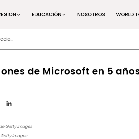
REGION
EDUCACIÓN
NOSOTROS
WORLD T
¿Dónde estarán las acciones de Microsoft en 5 años?
iones de Microsoft en 5 año
e Getty Images