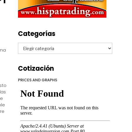
FT
Categorías
Categorías
ima
Cotización
PRICES AND GRAPHS
sto
las
de
ple
re