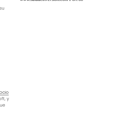
 su
ocio
t, y
fue