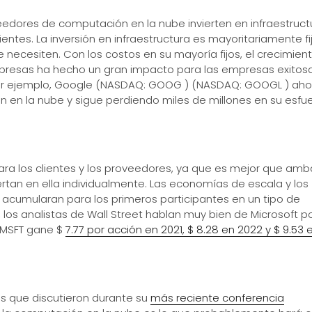
edores de computación en la nube invierten en infraestruct
ntes. La inversión en infraestructura es mayoritariamente fij
 necesiten. Con los costos en su mayoría fijos, el crecimien
presas ha hecho un gran impacto para las empresas exitos
Por ejemplo, Google (NASDAQ: GOOG ) (NASDAQ: GOOGL ) aho
en la nube y sigue perdiendo miles de millones en su esfu
ara los clientes y los proveedores, ya que es mejor que amb
rtan en ella individualmente. Las economías de escala y los
 acumularan para los primeros participantes en un tipo de
 los analistas de Wall Street hablan muy bien de Microsoft p
e MSFT gane $
7.77 por acción en 2021, $ 8.28 en 2022 y $ 9.53 
es que discutieron durante su
más reciente conferencia