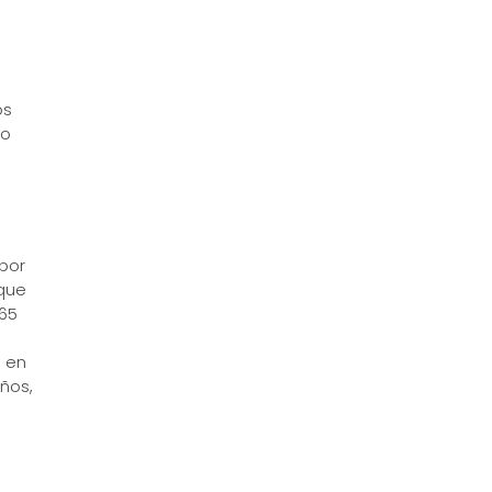
os
to
 por
 que
,65
s en
ños,