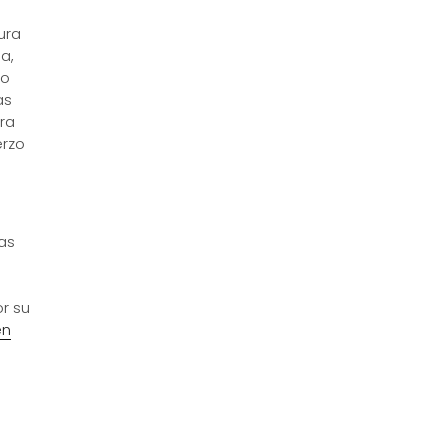
ura
a,
to
as
ra
erzo
as
or su
en