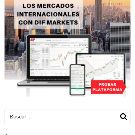
Buscar
B
por: