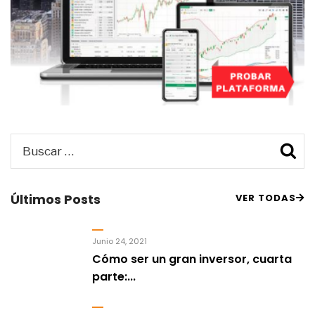
Buscar
B
por:
Últimos Posts
VER TODAS
Junio 24, 2021
Cómo ser un gran inversor, cuarta
parte:...