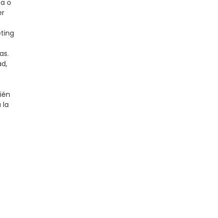
ta o
er
eting
as.
ad,
e
ién
 la