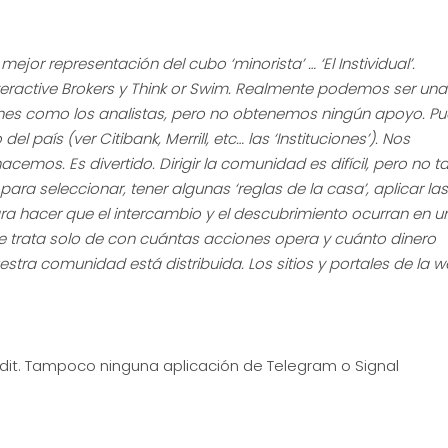
ejor representación del cubo ‘minorista’ … ‘El Instividual’.
eractive Brokers y Think or Swim. Realmente podemos ser una
nes como los analistas, pero no obtenemos ningún apoyo. P
 país (ver Citibank, Merrill, etc… las ‘Instituciones’). Nos
mos. Es divertido. Dirigir la comunidad es difícil, pero no t
a seleccionar, tener algunas ‘reglas de la casa’, aplicar las
ara hacer que el intercambio y el descubrimiento ocurran en u
 se trata solo de con cuántas acciones opera y cuánto dinero
stra comunidad está distribuida. Los sitios y portales de la 
eddit. Tampoco ninguna aplicación de Telegram o Signal