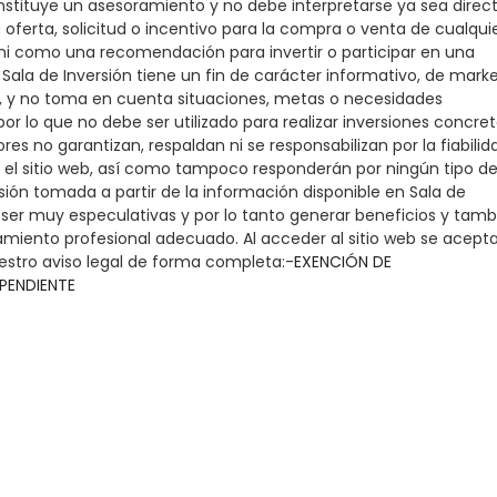
onstituye un asesoramiento y no debe interpretarse ya sea direc
oferta, solicitud o incentivo para la compra o venta de cualqui
, ni como una recomendación para invertir o participar en una
 Sala de Inversión tiene un fin de carácter informativo, de mark
o, y no toma en cuenta situaciones, metas o necesidades
por lo que no debe ser utilizado para realizar inversiones concret
s no garantizan, respaldan ni se responsabilizan por la fiabilid
n el sitio web, así como tampoco responderán por ningún tipo d
isión tomada a partir de la información disponible en Sala de
 ser muy especulativas y por lo tanto generar beneficios y tamb
iento profesional adecuado. Al acceder al sitio web se acepta
estro aviso legal de forma completa:-
EXENCIÓN DE
EPENDIENTE