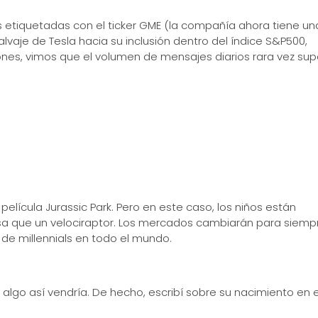
es etiquetadas con el ticker GME (la compañía ahora tiene un
salvaje de Tesla hacia su inclusión dentro del índice S&P500,
ones, vimos que el volumen de mensajes diarios rara vez su
elícula Jurassic Park. Pero en este caso, los niños están
rosa que un velociraptor. Los mercados cambiarán para siemp
de millennials en todo el mundo.
 algo así vendría. De hecho, escribí sobre su nacimiento en 