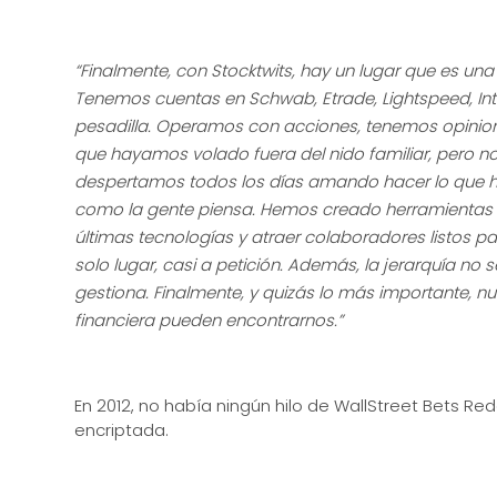
“Finalmente, con Stocktwits, hay un lugar que es una m
Tenemos cuentas en Schwab, Etrade, Lightspeed, Int
pesadilla. Operamos con acciones, tenemos opinio
que hayamos volado fuera del nido familiar, pero no del
despertamos todos los días amando hacer lo que hace
como la gente piensa. Hemos creado herramientas par
últimas tecnologías y atraer colaboradores listos p
solo lugar, casi a petición. Además, la jerarquía no
gestiona.
Finalme
nte,
y quizás lo más importante, nue
financiera pueden encontrarnos.”
En 2012, no había ningún hilo de WallStreet Bets R
encriptada.