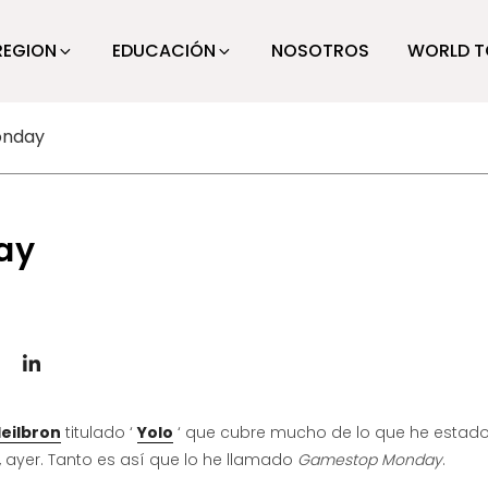
REGION
EDUCACIÓN
NOSOTROS
WORLD T
onday
ay
Heilbron
titulado ‘
Yolo
‘ que cubre mucho de lo que he estad
, ayer. Tanto es así que lo he llamado
Gamestop Monday
.