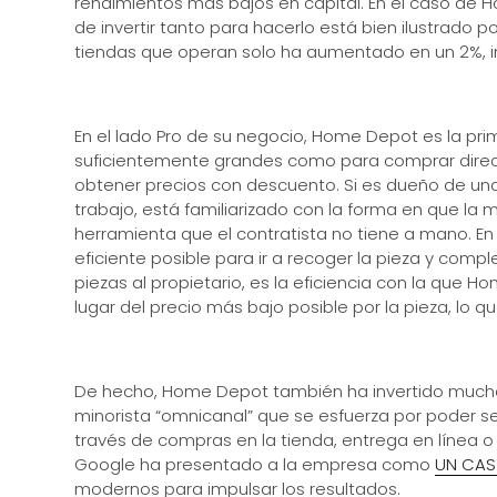
rendimientos más bajos en capital. En el caso de H
de invertir tanto para hacerlo está bien ilustrado 
tiendas que operan solo ha aumentado en un 2%, in
En el lado Pro de su negocio, Home Depot es la pr
suficientemente grandes como para comprar direct
obtener precios con descuento. Si es dueño de una 
trabajo, está familiarizado con la forma en que la
herramienta que el contratista no tiene a mano. En 
eficiente posible para ir a recoger la pieza y comple
piezas al propietario, es la eficiencia con la que H
lugar del precio más bajo posible por la pieza, lo
De hecho, Home Depot también ha invertido mucho 
minorista “omnicanal” que se esfuerza por poder servi
través de compras en la tienda, entrega en línea o 
Google ha presentado a la empresa como
UN CAS
modernos para impulsar los resultados.