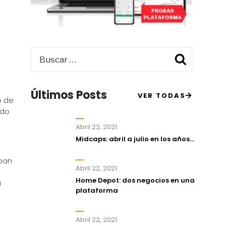
Buscar
Busca
por:
Últimos Posts
VER TODAS
o de
ndo
Abril 22, 2021
Midcaps: abril a julio en los años...
epan
Abril 22, 2021
Home Depot: dos negocios en una
a
plataforma
Abril 22, 2021