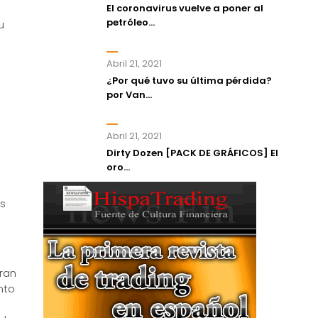
El coronavirus vuelve a poner al
e
petróleo...
u
Abril 21, 2021
¿Por qué tuvo su última pérdida?
por Van...
Abril 21, 2021
Dirty Dozen [PACK DE GRÁFICOS] El
oro...
a
os
ran
nto