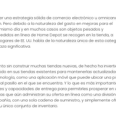
r una estrategia sólida de comercio electrónico u omnicana
. Pero debido a la naturaleza del gasto en mejoras para el
l mismo día y en muchos casos son objetos pesados y
pedidos en línea de Home Depot se recogen en la tienda, a
hogares de EE. UU. habla de la naturaleza única de esta cate
 significativa.
nto sin construir muchas tiendas nuevas, de hecho ha invert
tido en sus tiendas existentes para mantenerlas actualizada
ecnología, como una aplicación móvil que puede ubicar una p
l pasillo en el que se encuentra. Y lo que es más important
es y capacidades de entrega para permitirles prosperar en 
s que aún administran su oferta en línea como una división
ñía, con una sola cadena de suministro, y simplemente of
 único conjunto de inventario.