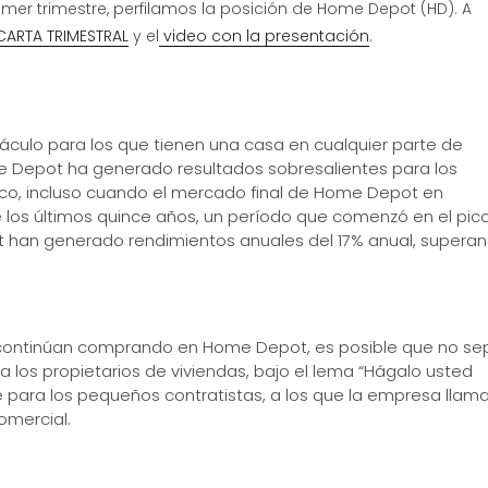
imer trimestre, perfilamos la posición de Home Depot (HD). A
CARTA TRIMESTRAL
y el
video con la presentación
.
áculo para los que tienen una casa en cualquier parte de
 Depot ha generado resultados sobresalientes para los
ico, incluso cuando el mercado final de Home Depot en
te los últimos quince años, un período que comenzó en el pic
ot han generado rendimientos anuales del 17% anual, supera
ue continúan comprando en Home Depot, es posible que no s
a los propietarios de viviendas, bajo el lema “Hágalo usted
para los pequeños contratistas, a los que la empresa llam
mercial.