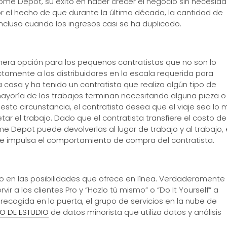
ome Depot, su éxito en hacer crecer el negocio sin necesid
por el hecho de que durante la última década, la cantidad de
cluso cuando los ingresos casi se ha duplicado.
imera opción para los pequeños contratistas que no son lo
amente a los distribuidores en la escala requerida para
casa y ha tenido un contratista que realiza algún tipo de
 mayoría de los trabajos terminan necesitando alguna pieza o
esta circunstancia, el contratista desea que el viaje sea lo 
tar el trabajo. Dado que el contratista transfiere el costo de
ome Depot puede devolverlas al lugar de trabajo y al trabajo,
 que impulsa el comportamiento de compra del contratista.
en las posibilidades que ofrece en línea. Verdaderamente
r a los clientes Pro y “Hazlo tú mismo” o “Do It Yourself” a
recogida en la puerta, el grupo de servicios en la nube de
O DE ESTUDIO
de datos minorista que utiliza datos y análisis