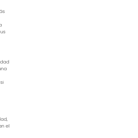
más
a
sus
lidad
una
si
dad,
an el