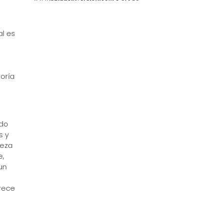
l es
goría
ido
s y
ieza
e,
un
rece