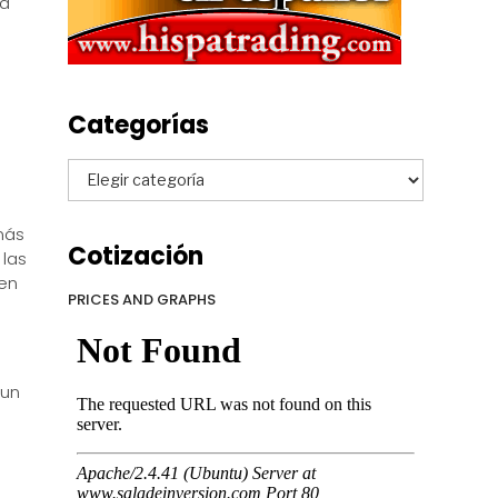
ad
Categorías
Categorías
más
Cotización
 las
 en
PRICES AND GRAPHS
 un