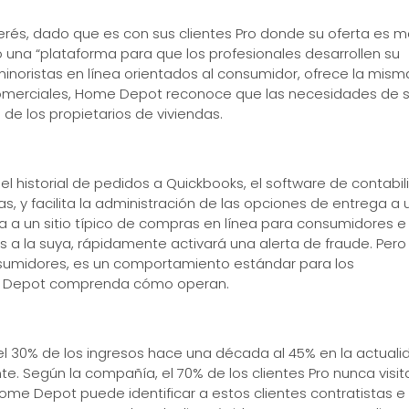
nterés, dado que es con sus clientes Pro donde su oferta es 
 una “plataforma para que los profesionales desarrollen su
inoristas en línea orientados al consumidor, ofrece la mism
 comerciales, Home Depot reconoce que las necesidades de 
de los propietarios de viviendas.
 el historial de pedidos a Quickbooks, el software de contabi
as, y facilita la administración de las opciones de entrega a 
esa a un sitio típico de compras en línea para consumidores e
as a la suya, rápidamente activará una alerta de fraude. Pero 
sumidores, es un comportamiento estándar para los
me Depot comprenda cómo operan.
 el 30% de los ingresos hace una década al 45% en la actuali
te. Según la compañía, el 70% de los clientes Pro nunca visit
Home Depot puede identificar a estos clientes contratistas e