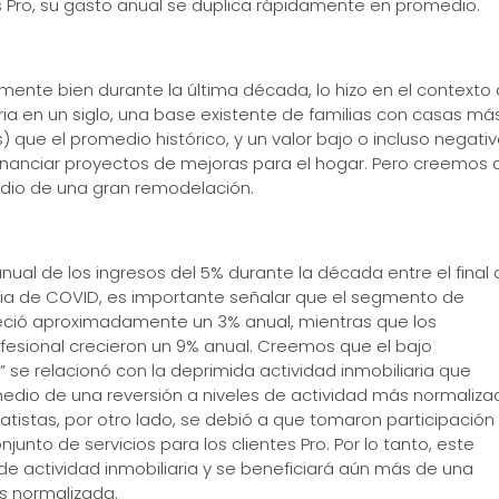
ios Pro, su gasto anual se duplica rápidamente en promedio.
te bien durante la última década, lo hizo en el contexto
aria en un siglo, una base existente de familias con casas má
ue el promedio histórico, y un valor bajo o incluso negati
financiar proyectos de mejoras para el hogar. Pero creemos
edio de una gran remodelación.
ual de los ingresos del 5% durante la década entre el final 
mia de COVID, es importante señalar que el segmento de
reció aproximadamente un 3% anual, mientras que los
fesional crecieron un 9% anual. Creemos que el bajo
se relacionó con la deprimida actividad inmobiliaria que
medio de una reversión a niveles de actividad más normaliza
tistas, por otro lado, se debió a que tomaron participación
unto de servicios para los clientes Pro. Por lo tanto, este
de actividad inmobiliaria y se beneficiará aún más de una
s normalizada.