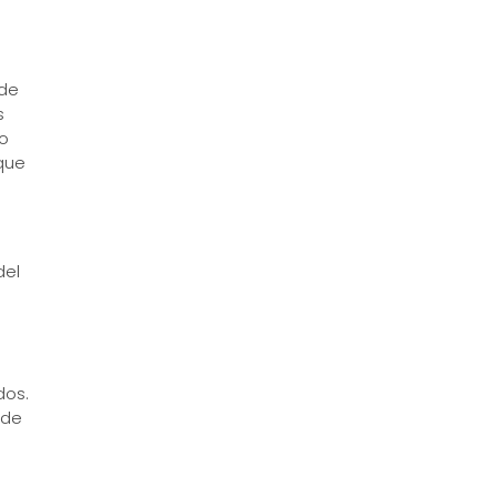
 de
s
vo
 que
del
dos.
 de