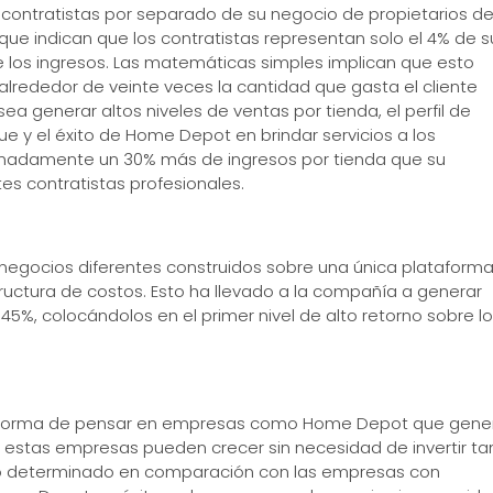
 contratistas por separado de su negocio de propietarios d
ue indican que los contratistas representan solo el 4% de s
 los ingresos. Las matemáticas simples implican que esto
 alrededor de veinte veces la cantidad que gasta el cliente
ea generar altos niveles de ventas por tienda, el perfil de
que y el éxito de Home Depot en brindar servicios a los
oximadamente un 30% más de ingresos por tienda que su
s contratistas profesionales.
egocios diferentes construidos sobre una única plataform
ructura de costos. Esto ha llevado a la compañía a generar
 45%, colocándolos en el primer nivel de alto retorno sobre l
una forma de pensar en empresas como Home Depot que gene
ue estas empresas pueden crecer sin necesidad de invertir ta
nto determinado en comparación con las empresas con