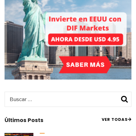
Buscar
B
por:
Últimos Posts
VER TODAS