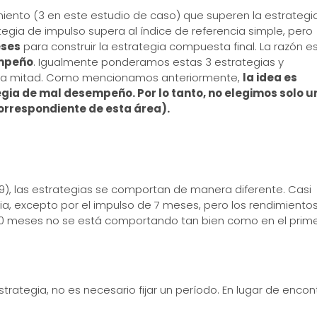
imiento (3 en este estudio de caso) que superen la estrategi
gia de impulso supera al índice de referencia simple, pero
eses
para construir la estrategia compuesta final. La razón e
empeño
. Igualmente ponderamos estas 3 estrategias y
a mitad. Como mencionamos anteriormente,
la idea es
egia de mal desempeño. Por lo tanto, no elegimos solo u
correspondiente de esta área).
), las estrategias se comportan de manera diferente. Casi
cia, excepto por el impulso de 7 meses, pero los rendimiento
 10 meses no se está comportando tan bien como en el prim
strategia, no es necesario fijar un período. En lugar de encon