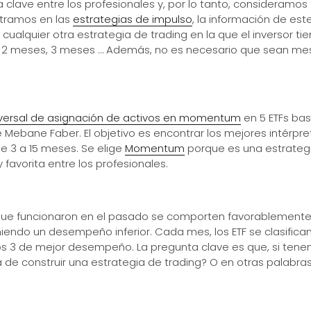
 clave entre los profesionales y, por lo tanto, consideramos
ntramos en las
estrategias de impulso
, la información de est
cualquier otra estrategia de trading en la que el inversor ti
mes, 2 meses, 3 meses … Además, no es necesario que sean me
sversal de asignación de activos en momentum
en 5 ETFs ba
e Mebane Faber. El objetivo es encontrar los mejores intérpre
e 3 a 15 meses. Se elige
Momentum
porque es una estrateg
avorita entre los profesionales.
s que funcionaron en el pasado se comporten favorablemente
niendo un desempeño inferior. Cada mes, los ETF se clasifica
s 3 de mejor desempeño. La pregunta clave es que, si ten
 de construir una estrategia de trading? O en otras palabras