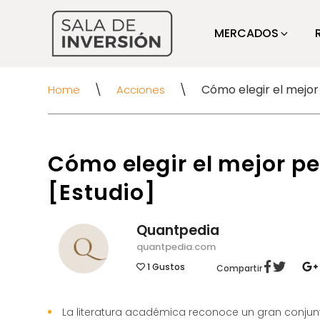
MERCADOS
\
\
Home
Acciones
Cómo elegir el mejor pe
[Estudio]
Quantpedia
quantpedia.com
1
Gustos
Compartir
La literatura académica reconoce un gran conjun