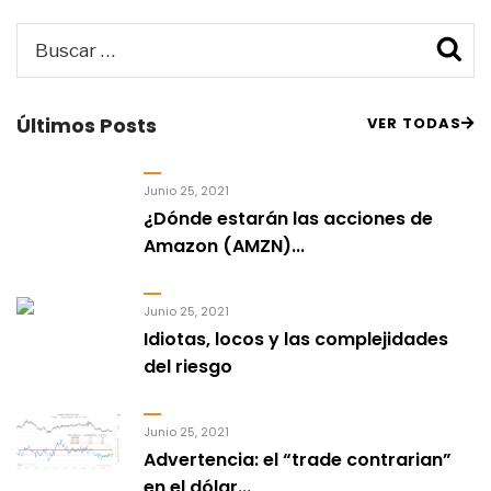
Buscar
B
por:
Últimos Posts
VER TODAS
Junio 25, 2021
¿Dónde estarán las acciones de
Amazon (AMZN)...
Junio 25, 2021
Idiotas, locos y las complejidades
del riesgo
Junio 25, 2021
Advertencia: el “trade contrarian”
en el dólar...