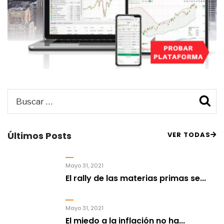
Buscar
B
por:
Últimos Posts
VER TODAS
Mayo 31, 2021
El rally de las materias primas se...
Mayo 31, 2021
El miedo a la inflación no ha...