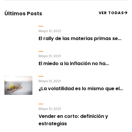
Últimos Posts
VER TODAS
Mayo 31, 2021
El rally de las materias primas se...
Mayo 31, 2021
El miedo a la inflación no ha...
Mayo 31, 2021
¿La volatilidad es lo mismo que el...
Mayo 31, 2021
Vender en corto: definición y
estrategias