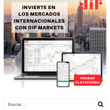
Buscar
B
por: