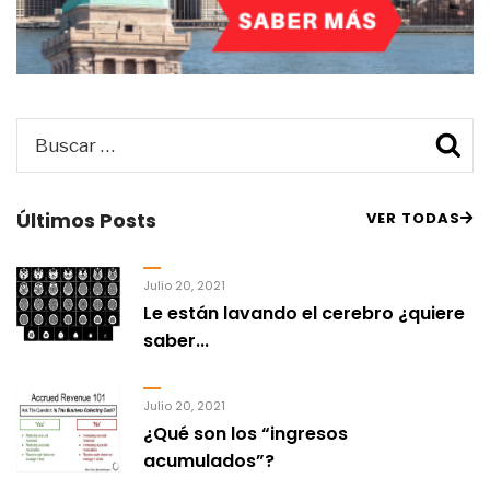
Buscar
B
por:
Últimos Posts
VER TODAS
Julio 20, 2021
Le están lavando el cerebro ¿quiere
saber...
Julio 20, 2021
¿Qué son los “ingresos
acumulados”?